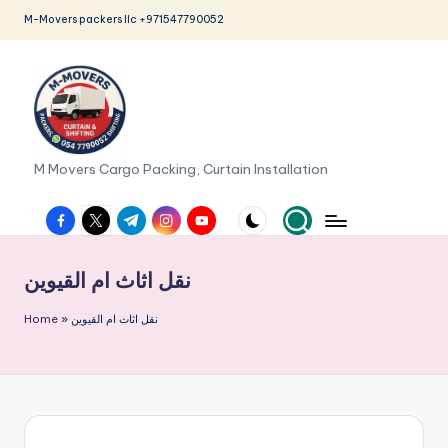
M-Movers packers llc +971547790052
Skip
to
content
M
M Movers Cargo Packing, Curtain Installation
o
facebook.com
twitter.com
t.me
instagram.com
youtube.com
v
e
نقل اثاث ام القيوين
r
نقل اثاث ام القيوين
»
Home
s
P
a
c