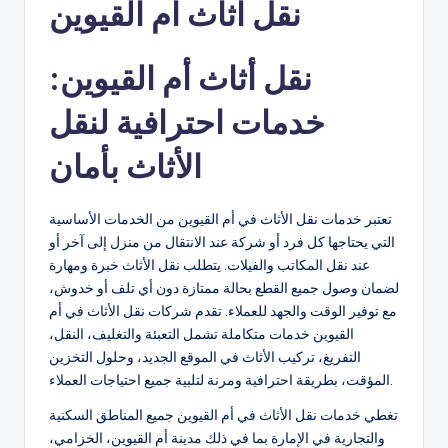
نقل اثاث ام القيوين
k
e
نقل أثاث أم القيوين:
r
خدمات احترافية لنقل
s
S
الأثاث بأمان
e
r
تعتبر خدمات نقل الأثاث في أم القيوين من الخدمات الأساسية
التي يحتاجها كل فرد أو شركة عند الانتقال من منزل إلى آخر أو
vi
عند نقل المكاتب والفيلات. يتطلب نقل الأثاث خبرة ومهارة
c
لضمان وصول جميع القطع بحالة ممتازة دون أي تلف أو خدوش،
مع توفير الوقت والجهد للعملاء. تقدم شركات نقل الأثاث في أم
e
القيوين خدمات متكاملة تشمل التعبئة والتغليف، النقل،
s
التفريغ، تركيب الأثاث في الموقع الجديد، وحلول التخزين
A
المؤقت، بطريقة احترافية ومرنة لتلبية جميع احتياجات العملاء.
j
تغطي خدمات نقل الأثاث في أم القيوين جميع المناطق السكنية
والتجارية في الإمارة بما في ذلك مدينة أم القيوين، الخزامي،