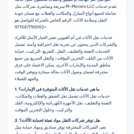
سريعة ومباشرة. شركات مثل M-Movers LLC تقدم خدمات
شاملة لجميع أنواع المنازل والمكاتب والفيلات مع ضمان جودة
النقل وسلامة الأثاث. الرقم الخاص بالشركة للتواصل هو
+971547790052.
خدمات نقل الأثاث في أم القيوين تعتبر الخيار الأمثل للأفراد
والشركات الذين يبحثون عن تجربة نقل احترافية وآمنة. تشمل
الخدمات التعبئة والتغليف، النقل، التفريغ، التركيب، حماية
الأثاث من التلف، التخزين المؤقت، والنقل السريع بين جميع
مناطق المدينة والإمارات الأخرى. يمكن الاعتماد على فرق
محترفة لضمان وصول الأثاث بحالة ممتازة وتوفير الوقت
والجهد للعملاء.
1. ما هي خدمات نقل الأثاث المتوفرة في الإمارات؟
خدمات نقل الأثاث تشمل نقل الشقق والفيلات والمكاتب،
التعبئة والتغليف، نقل الأجهزة الكهربائية والإلكترونية، الفك
والتركيب، وحلول التخزين المؤقت.
2. هل توفر شركات النقل مواد تعبئة لحماية الأثاث؟
نعم، الشركات المحترفة توفر صناديق ومواد حماية مثل
الفقاعات البلاستيكية والبطانيات الخاصة لتجنب أي خدوش أو